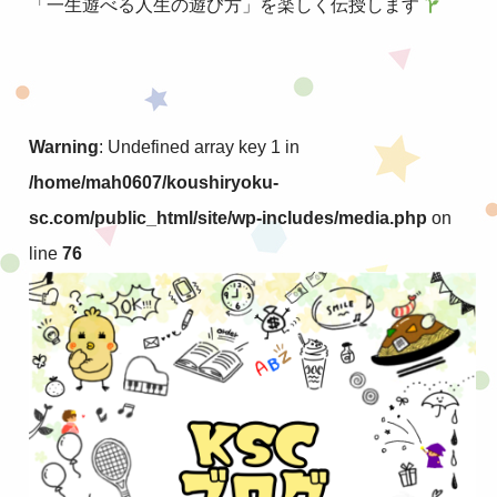
「一生遊べる人生の遊び方」を楽しく伝授します
Warning
: Undefined array key 1 in
/home/mah0607/koushiryoku-
sc.com/public_html/site/wp-includes/media.php
on
line
76