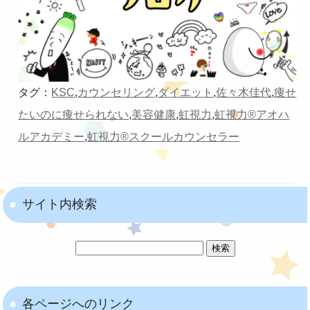
タグ：
KSC
,
カウンセリング
,
ダイエット
,
佐々木佳代
,
痩せ
たいのに痩せられない
,
美容健康
,
虹視力
,
虹視力®︎アオハ
ルアカデミー
,
虹視力®︎スクールカウンセラー
サイト内検索
各ページへのリンク