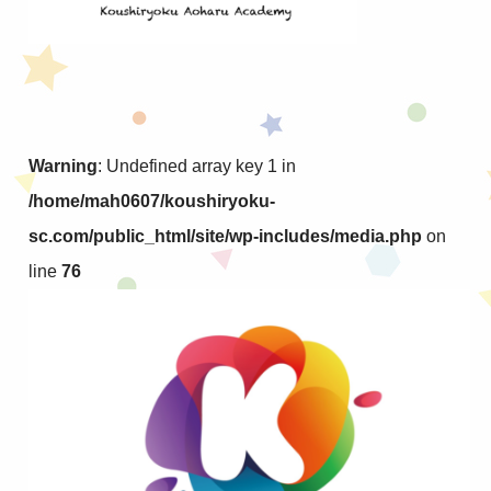
Warning
: Undefined array key 1 in
/home/mah0607/koushiryoku-
sc.com/public_html/site/wp-includes/media.php
on
line
76