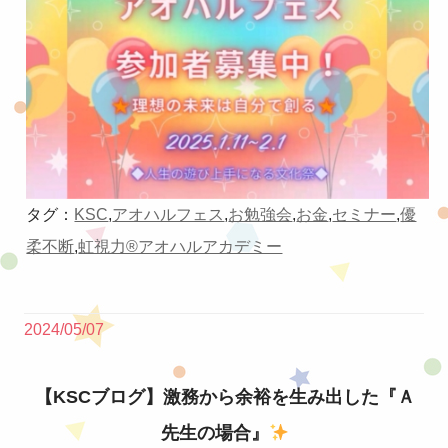
タグ：
KSC
,
アオハルフェス
,
お勉強会
,
お金
,
セミナー
,
優
柔不断
,
虹視力®︎アオハルアカデミー
2024/05/07
【KSCブログ】激務から余裕を生み出した『Ａ
先生の場合』