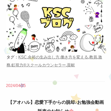
タグ：
KSC
,
余裕の生み出し方
,
働き方を変える
,
教員
,
激
務
,
虹視力®︎スクールカウンセラー
,
貢献
2024/04/25
【アオハル】恋愛下手からの脱却♪お勉強会動画