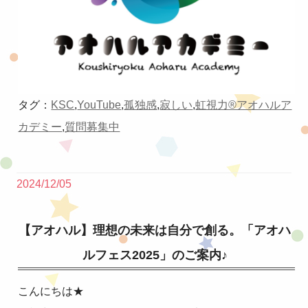
タグ：
KSC
,
YouTube
,
孤独感
,
寂しい
,
虹視力®︎アオハルア
カデミー
,
質問募集中
2024/12/05
【アオハル】理想の未来は自分で創る。「アオハ
ルフェス2025」のご案内♪
こんにちは★