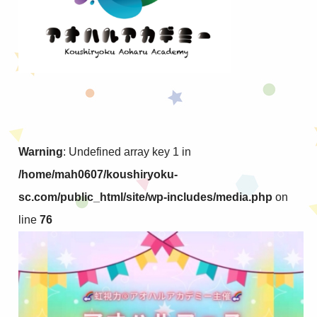
Warning
: Undefined array key 1 in
/home/mah0607/koushiryoku-
sc.com/public_html/site/wp-includes/media.php
on
line
76